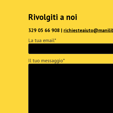
Rivolgiti a noi
329 05 66 908 |
richiesteaiuto@manili
La tua email*
Il tuo messaggio*