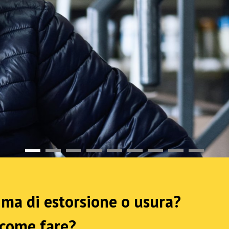
ima di estorsione o usura?
 come fare?