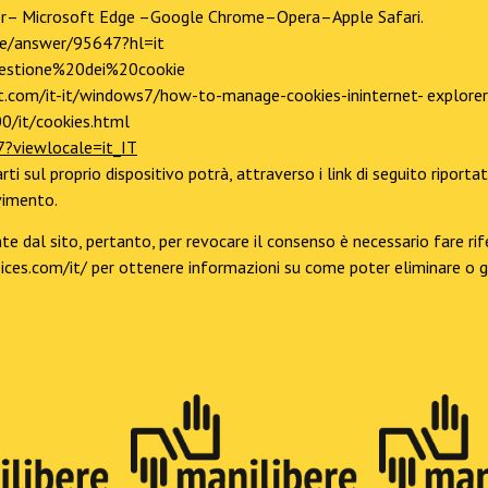
rer– Microsoft Edge –Google Chrome–Opera–Apple Safari.
me/answer/95647?hl=it
b/Gestione%20dei%20cookie
ft.com/it-it/windows7/how-to-manage-cookies-ininternet- explore
0/it/cookies.html
7?viewlocale=it_IT
ti sul proprio dispositivo potrà, attraverso i link di seguito riporta
evimento.
 dal sito, pertanto, per revocare il consenso è necessario fare rife
ces.com/it/ per ottenere informazioni su come poter eliminare o ges