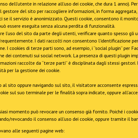
nso dell’utente in relazione all’uso dei cookie, che dura 1 anno). P
al gestore del sito per raccogliere informazioni, in forma aggregata
nici se il servizio è anonimizzato. Questi cookie, consentono il moni
e può essere eseguita senza alcuna perdita di funzionalità.
are l’uso del sito da parte degli utenti, verificare quanto spesso gli u
 frequentemente. I dati raccolti non consentono l’identificazione per
ne. I cookies di terze parti sono, ad esempio, i “social plugin” per 
one dei contenuti sui social network. La presenza di questi plugin impl
mazioni raccolte da “terze parti” è disciplinata dagli stessi gestori. 
tà per la gestione dei cookie.
al sito oppure navigando sul sito, il visitatore acconsente espres
 cookie sul suo terminale per le finalità sopra indicate, oppure all’a
ualsiasi momento può revocare un consenso già fornito. Poiché i cook
utando/revocando il consenso all’uso dei cookie, oppure tramite il b
trovano alle seguenti pagine web: